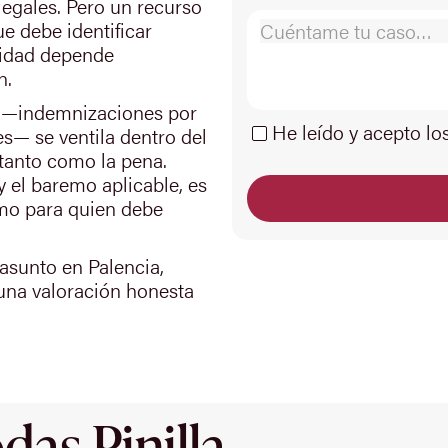
legales. Pero un recurso
e debe identificar
alidad depende
n.
to —indemnizaciones por
He leído y acepto lo
es— se ventila dentro del
tanto como la pena.
y el baremo aplicable, es
mo para quien debe
asunto en Palencia,
una valoración honesta
as Pinilla