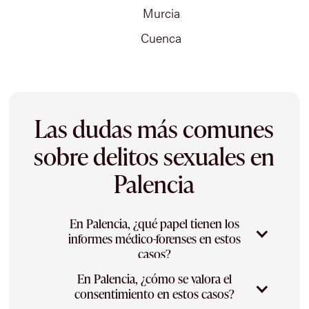
Murcia
Cuenca
Las dudas más comunes
sobre delitos sexuales en
Palencia
En Palencia, ¿qué papel tienen los
informes médico-forenses en estos
casos?
En Palencia, ¿cómo se valora el
Los informes médico-forenses y las pruebas
consentimiento en estos casos?
científicas son una parte esencial y muy