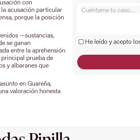
acusación con
 la acusación particular
ensa, porque la posición
venidos —sustancias,
He leído y acepto lo
de se ganan
da entre la aprehensión
 principal prueba de
cios y albaranes que
 asunto en Guareña,
una valoración honesta
as Pinilla