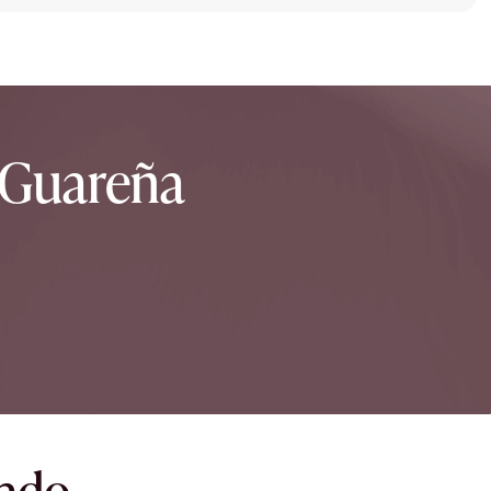
 Guareña
dado