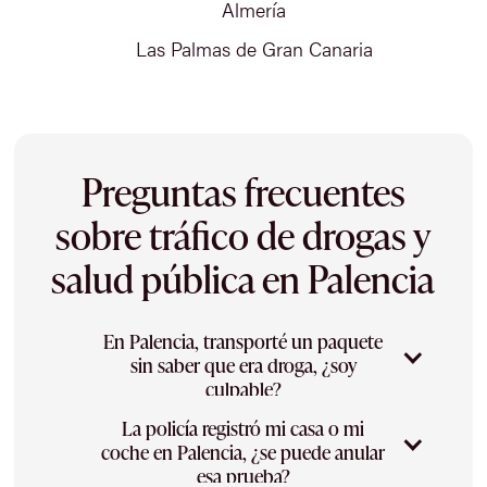
Almería
Las Palmas de Gran Canaria
Preguntas frecuentes
sobre tráfico de drogas y
salud pública en Palencia
En Palencia, transporté un paquete
sin saber que era droga, ¿soy
culpable?
La policía registró mi casa o mi
La responsabilidad por tráfico exige
coche en Palencia, ¿se puede anular
conocimiento del contenido: quien transporta
esa prueba?