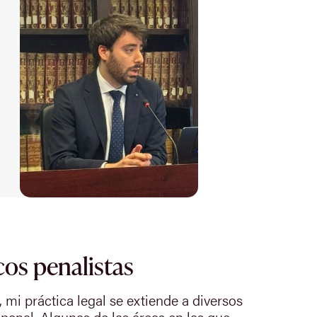
cos penalistas
, mi práctica legal se extiende a diversos
 penal. Algunas de las áreas en las que