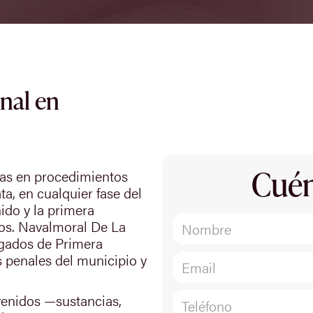
nal en
Cuén
das en procedimientos
a, en cualquier fase del
ido y la primera
rsos. Navalmoral De La
zgados de Primera
s penales del municipio y
venidos —sustancias,