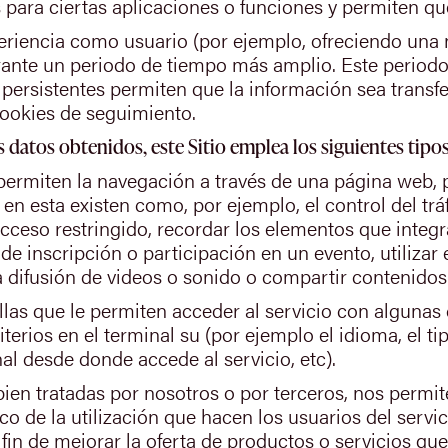
 para ciertas aplicaciones o funciones y permiten q
eriencia como usuario (por ejemplo, ofreciendo una 
nte un periodo de tiempo más amplio. Este periodo
ersistentes permiten que la información sea transfer
ookies de seguimiento.
los datos obtenidos, este Sitio emplea los siguientes tipo
ermiten la navegación a través de una página web, pl
 en esta existen como, por ejemplo, el control del tr
 acceso restringido, recordar los elementos que integr
 de inscripción o participación en un evento, utiliza
difusión de videos o sonido o compartir contenidos 
as que le permiten acceder al servicio con algunas c
iterios en el terminal su (por ejemplo el idioma, el t
nal desde donde accede al servicio, etc).
ien tratadas por nosotros o por terceros, nos permit
ico de la utilización que hacen los usuarios del servic
in de mejorar la oferta de productos o servicios que