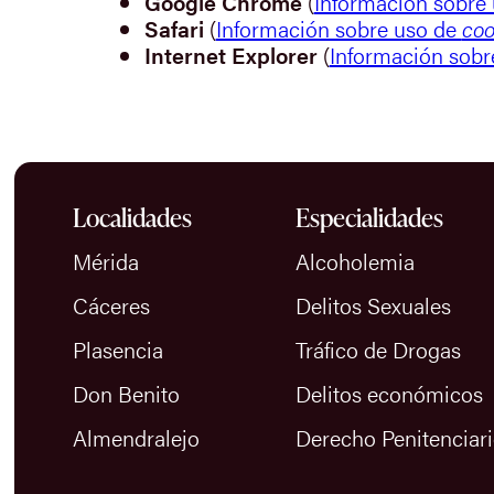
Google Chrome
(
Información sobre
Safari
(
Información sobre uso de
coo
Internet Explorer
(
Información sobr
Localidades
Especialidades
Mérida
Alcoholemia
Cáceres
Delitos Sexuales
Plasencia
Tráfico de Drogas
Don Benito
Delitos económicos
Almendralejo
Derecho Penitenciar