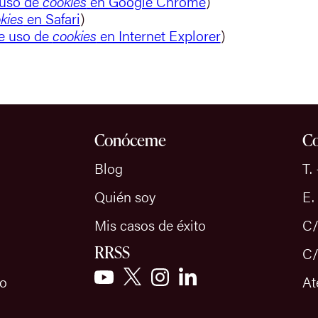
 uso de
cookies
en Google Chrome
)
kies
en Safari
)
e uso de
cookies
en Internet Explorer
)
Conóceme
Co
Blog
T.
Quién soy
E.
Mis casos de éxito
C/
RRSS
C/
io
At