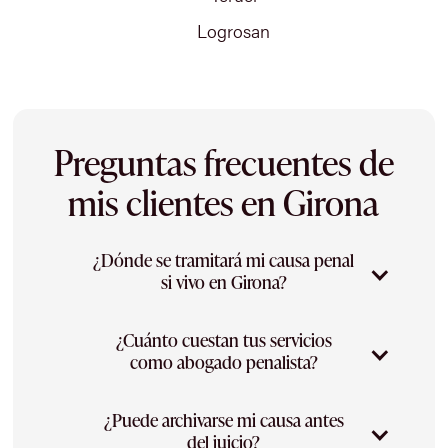
Logrosan
Preguntas frecuentes de
mis clientes en Girona
¿Dónde se tramitará mi causa penal
si vivo en Girona?
¿Cuánto cuestan tus servicios
En Girona tienen sede los Juzgados de
como abogado penalista?
Instrucción, los Juzgados de lo Penal y la
Audiencia Provincial de Girona, que enjuicia
los delitos más graves de la provincia. Los
¿Puede archivarse mi causa antes
Los honorarios dependen de la fase del
juicios por delitos menos graves se celebran
del juicio?
procedimiento, de la complejidad del asunto y