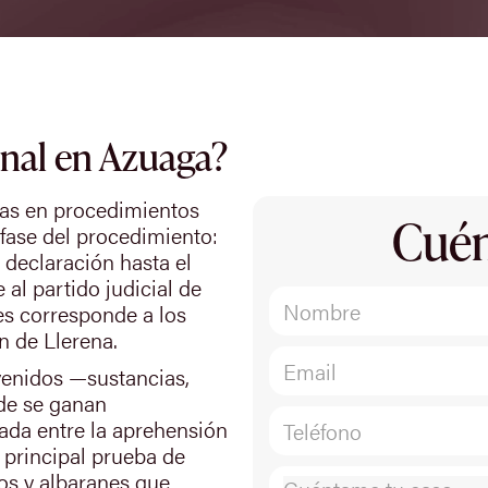
nal en Azuaga?
das en procedimientos
Cuén
fase del procedimiento:
a declaración hasta el
 al partido judicial de
es corresponde a los
n de Llerena.
venidos —sustancias,
de se ganan
da entre la aprehensión
 principal prueba de
cios y albaranes que