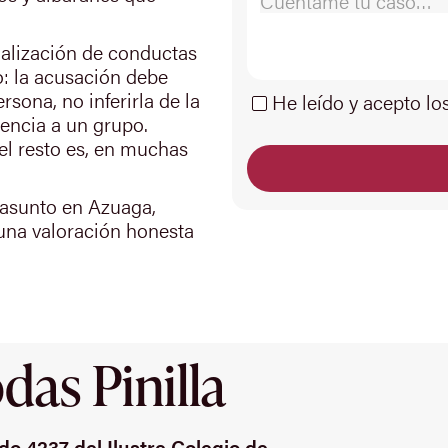
ualización de conductas
o: la acusación debe
sona, no inferirla de la
He leído y acepto lo
encia a un grupo.
el resto es, en muchas
 asunto en Azuaga,
una valoración honesta
as Pinilla
o 4237 del Ilustre Colegio de