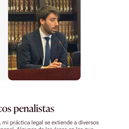
cos penalistas
, mi práctica legal se extiende a diversos
 penal. Algunas de las áreas en las que