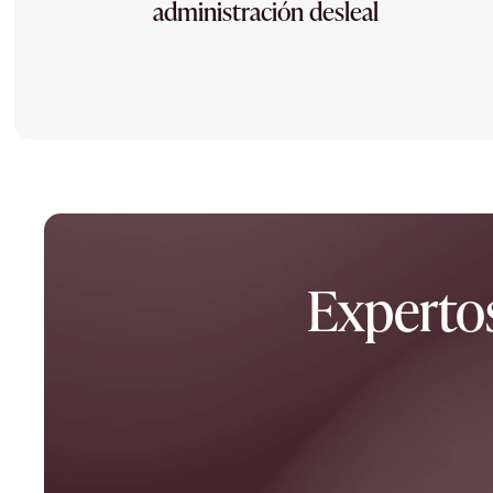
administración desleal
Experto