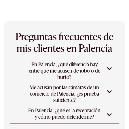
Preguntas frecuentes de
mis clientes en Palencia
En Palencia, ¿qué diferencia hay
entre que me acusen de robo o de
hurto?
Me acusan por las cámaras de un
La clave está en cómo se cometió. En Palencia,
comercio de Palencia, ¿es prueba
si se empleó fuerza en las cosas o violencia o
suficiente?
intimidación sobre las personas, hablamos de
robo; si simplemente se tomó algo ajeno sin
En Palencia, ¿qué es la receptación
Las cámaras son prueba habitual, pero no
fuerza ni violencia, es un hurto. El robo
y cómo puedo defenderme?
infalible: deben tener calidad suficiente para
conlleva penas más severas, por lo que la
identificar a la persona y haberse obtenido y
calificación correcta de los hechos es lo