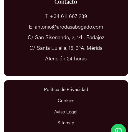
Contacto
T. +34 611 667 239
E. antonio@arodasabogado.com
C/ San Sisenando, 2, 1ºL. Badajoz
C/ Santa Eulalia, 16, 3ºA. Mérida
Atención 24 horas
Política de Privacidad
Cookies
Aviso Legal
Sitemap
Antonio Rodas Abogado
Suelo responder en menos de 15 minutos