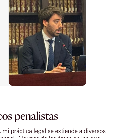
cos penalistas
, mi práctica legal se extiende a diversos
 penal. Algunas de las áreas en las que