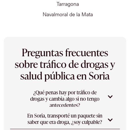
Tarragona
Navalmoral de la Mata
Preguntas frecuentes
sobre tráfico de drogas y
salud pública en Soria
¿Qué penas hay por tráfico de
drogas y cambia algo si no tengo
antecedentes?
En Soria, transporté un paquete sin
Las penas varían según el tipo de sustancia
saber que era droga, ¿soy culpable?
(que cause o no grave daño a la salud), la