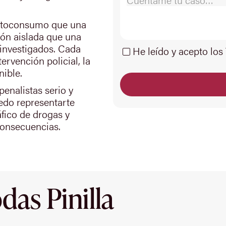
autoconsumo que una
ión aislada que una
 investigados. Cada
He leído y acepto los
tervención policial, la
nible.
enalistas serio y
uedo representarte
fico de drogas y
consecuencias.
as Pinilla