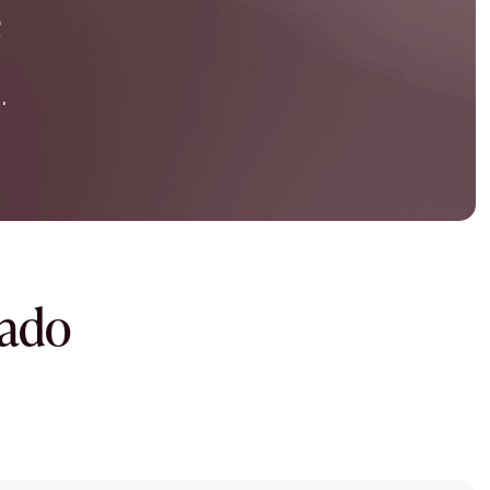
e
.
dado