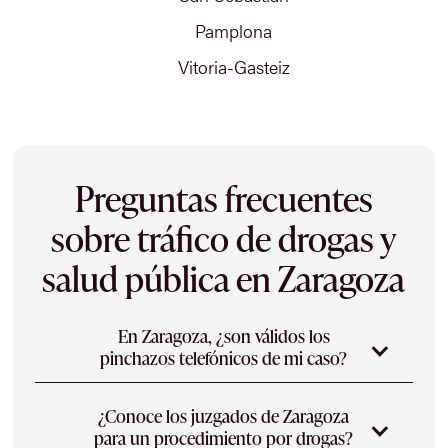
Pamplona
Vitoria-Gasteiz
Preguntas frecuentes
sobre tráfico de drogas y
salud pública en Zaragoza
En Zaragoza, ¿son válidos los
pinchazos telefónicos de mi caso?
La intervención de las comunicaciones exige
¿Conoce los juzgados de Zaragoza
autorización judicial motivada, con indicios
para un procedimiento por drogas?