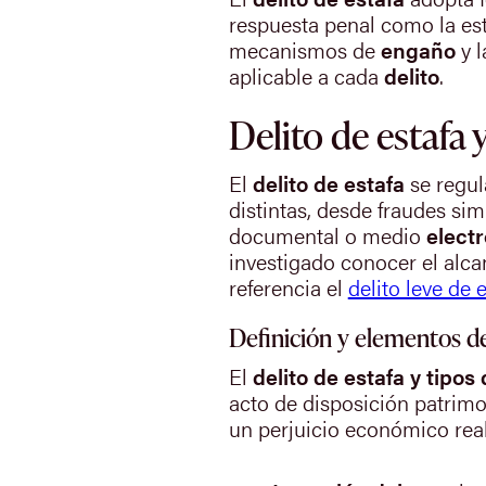
respuesta penal como la est
mecanismos de
engaño
y l
aplicable a cada
delito
.
Delito de estafa 
El
delito de estafa
se regul
distintas, desde fraudes si
documental o medio
elect
investigado conocer el alc
referencia el
delito leve de 
Definición y elementos del
El
delito de estafa y tipos
acto de disposición patrimon
un perjuicio económico rea