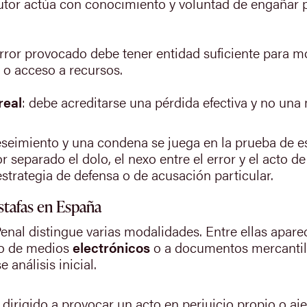
autor actúa con conocimiento y voluntad de engañar 
 error provocado debe tener entidad suficiente para 
 o acceso a recursos.
real
: debe acreditarse una pérdida efectiva y no un
eseimiento y una condena se juega en la prueba de e
parado el dolo, el nexo entre el error y el acto de 
estrategia de defensa o de acusación particular.
estafas en España
enal distingue varias modalidades. Entre ellas apare
so de medios
electrónicos
o a documentos mercantil
 análisis inicial.
 dirigido a provocar un acto en perjuicio propio o a