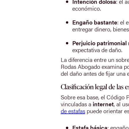
Intención dolosa
: el 
económico.
Engaño bastante
: el
entregar dinero, bienes
Perjuicio patrimonial 
expectativa de daño.
La diferencia entre un sobr
Rodas Abogado examina por se
del daño antes de fijar una 
Clasificación legal de las 
Sobre esa base, el Código P
vinculadas a
internet
, al u
de estafas
puede orientar ese
Estafa básica
: engaño