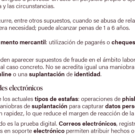
 y las circunstancias.
curre, entre otros supuestos, cuando se abusa de rel
era necesidad; puede alcanzar penas de 1 a 6 años.
umento mercantil
: utilización de pagarés o
cheques
eden aparecer supuestos de fraude en el ámbito labor
ia al caso concreto. No se acredita igual una maniobr
nline
o una
suplantación
de
identidad
.
des electrónicos
 los actuales
tipos de estafas
: operaciones de
phis
maniobras de
suplantación
para capturar
datos pers
 rapidez, lo que reduce el margen de reacción de la 
o es la prueba digital.
Correos electrónicos
, regis
os en soporte
electrónico
permiten atribuir hechos o