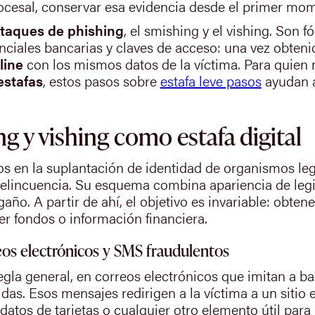
rocesal, conservar esa evidencia desde el primer mom
taques de phishing
, el smishing y el vishing. Son 
nciales bancarias y claves de acceso: una vez obteni
line
con los mismos datos de la víctima. Para quien 
estafas
, estos pasos sobre
estafa leve pasos
ayudan a
g y vishing como estafa digital
os en la suplantación de identidad de organismos leg
 delincuencia. Su esquema combina apariencia de leg
gaño. A partir de ahí, el objetivo es invariable: obte
er fondos o información financiera.
eos electrónicos y SMS fraudulentos
egla general, en correos electrónicos que imitan a b
as. Esos mensajes redirigen a la víctima a un sitio e
datos de tarjetas o cualquier otro elemento útil para l