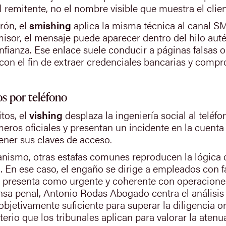
del remitente, no el nombre visible que muestra el clie
rón, el
smishing
aplica la misma técnica al canal S
sor, el mensaje puede aparecer dentro del hilo autén
nfianza. Ese enlace suele conducir a páginas falsas 
 con el fin de extraer credenciales bancarias y compr
os por teléfono
tos, el
vishing
desplaza la ingeniería social al teléfo
ros oficiales y presentan un incidente en la cuenta
tener sus claves de acceso.
nismo, otras estafas comunes reproducen la lógica 
. En ese caso, el engaño se dirige a empleados con f
se presenta como urgente y coherente con operaciones
sa penal, Antonio Rodas Abogado centra el análisis e
objetivamente suficiente para superar la diligencia 
riterio que los tribunales aplican para valorar la aten