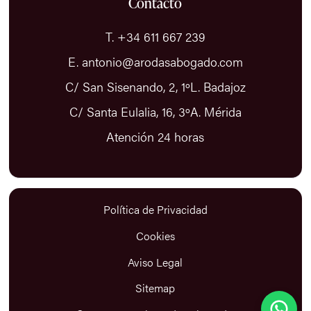
Contacto
T. +34 611 667 239
E. antonio@arodasabogado.com
C/ San Sisenando, 2, 1ºL. Badajoz
C/ Santa Eulalia, 16, 3ºA. Mérida
Atención 24 horas
Política de Privacidad
Cookies
Aviso Legal
Sitemap
Antonio Rodas Abogado
Suelo responder en menos de 15 minutos