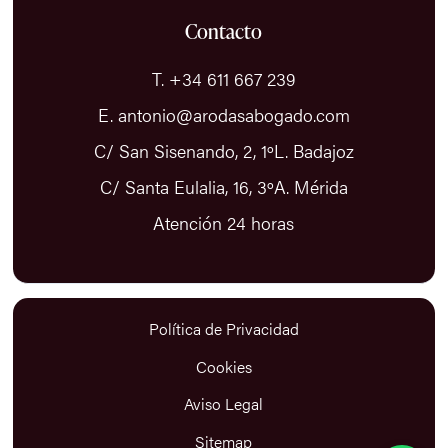
Contacto
T. +34 611 667 239
E. antonio@arodasabogado.com
C/ San Sisenando, 2, 1ºL. Badajoz
C/ Santa Eulalia, 16, 3ºA. Mérida
Atención 24 horas
Política de Privacidad
Cookies
Aviso Legal
Sitemap
Antonio Rodas Abogado