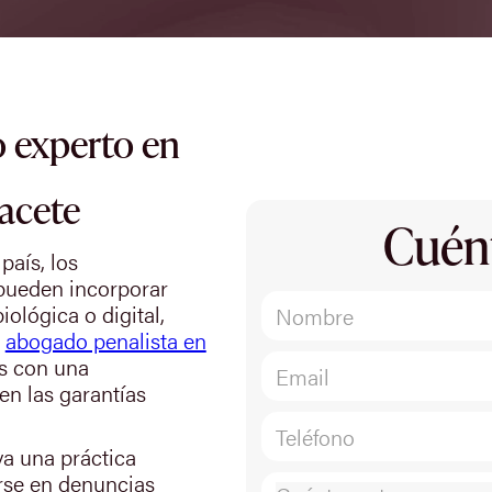
 experto en
bacete
Cuén
país, los
 pueden incorporar
iológica o digital,
o
abogado penalista en
as con una
en las garantías
va una práctica
arse en denuncias