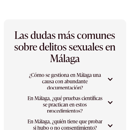
Las dudas más comunes
sobre delitos sexuales en
Málaga
¿Cómo se gestiona en Málaga una
causa con abundante
documentación?
En Málaga, ¿qué pruebas científicas
En Málaga, la prueba digital es a menudo
se practican en estos
central en estos casos. Mi trabajo es
procedimientos?
comprobar su autenticidad y la regularidad de
su obtención ante los Juzgados de Instrucción
En Málaga, ¿quién tiene que probar
Los informes médico-forenses y las pruebas
de Málaga, asistiendo con discreción tanto a
si hubo o no consentimiento?