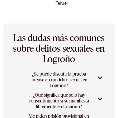
Teruel
Las dudas más comunes
sobre delitos sexuales en
Logroño
¿Se puede discutir la prueba
forense en un delito sexual en
Logroño?
¿Qué significa que solo hay
La prueba pericial y forense suele ser central
consentimiento si se manifiesta
en estos casos, y debe practicarse con todas
libremente en Logroño?
las garantías. En tu caso en Logroño analizo
esos informes y, cuando procede, aporto una
Me piden prisión provisional en