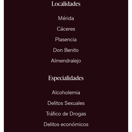
Localidades
cada caso con el marco vigente, que ha
generado abundante jurisprudencia y exige un
Mérida
conocimiento actualizado.
Cáceres
Plasencia
Don Benito
Almendralejo
Especialidades
Alcoholemia
Delitos Sexuales
Tráfico de Drogas
Delitos económicos