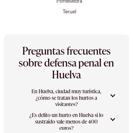
Pontevedra
Teruel
Preguntas frecuentes
sobre defensa penal en
Huelva
En Huelva, ciudad muy turística,
¿cómo se tratan los hurtos a
visitantes?
¿Es delito un hurto en Huelva si lo
En una ciudad turística como Huelva, los
sustraído vale menos de 400
hurtos en playas, paseos y zonas concurridas
euros?
son frecuentes y suelen apoyarse en