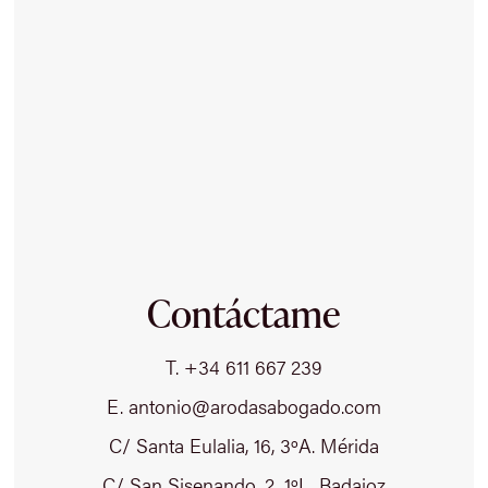
Contáctame
T. +34 611 667 239
E. antonio@arodasabogado.com
C/ Santa Eulalia, 16, 3ºA. Mérida
C/ San Sisenando, 2, 1ºL. Badajoz