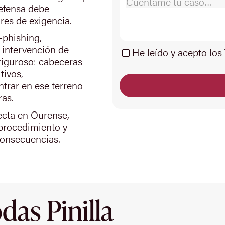
defensa debe
res de exigencia.
—phishing,
 intervención de
He leído y acepto los
riguroso: cabeceras
tivos,
ntrar en ese terreno
ras.
recta en Ourense,
 procedimiento y
consecuencias.
as Pinilla