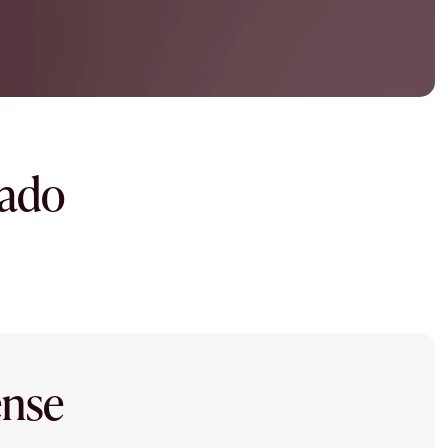
dado
ense