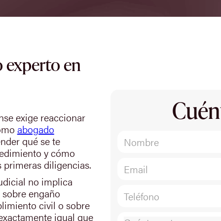
 experto en
Cuén
nse exige reaccionar
 Como
abogado
ender qué se te
ocedimiento y cómo
 primeras diligencias.
udicial no implica
ia sobre engaño
limiento civil o sobre
 exactamente igual que