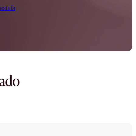
 estafa
dado