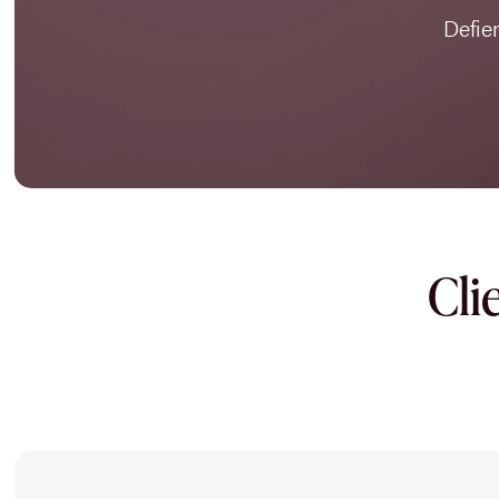
Defie
Cli