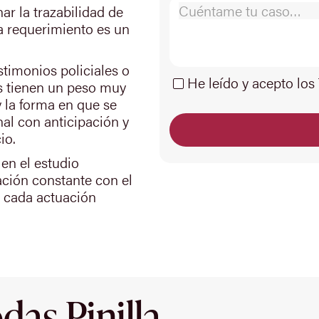
r la trazabilidad de
da requerimiento es un
stimonios policiales o
He leído y acepto los
ros tienen un peso muy
 la forma en que se
al con anticipación y
io.
en el estudio
ación constante con el
e cada actuación
as Pinilla