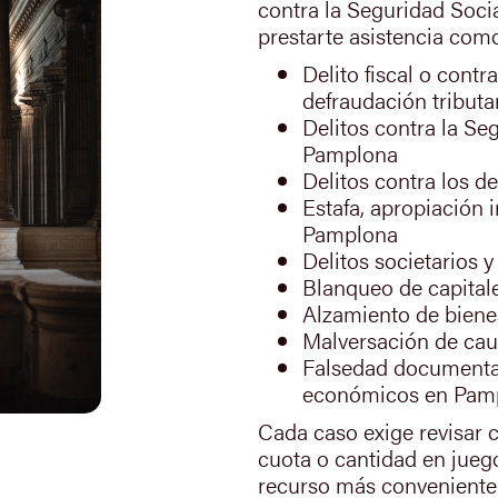
contra la Seguridad Socia
prestarte asistencia co
Delito fiscal o contr
defraudación tribut
Delitos contra la Se
Pamplona
Delitos contra los d
Estafa, apropiación 
Pamplona
Delitos societarios
Blanqueo de capital
Alzamiento de biene
Malversación de cau
Falsedad documental
económicos en Pam
Cada caso exige revisar 
cuota o cantidad en juego
recurso más conveniente