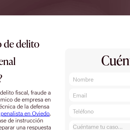
 de delito
Cuén
enal
?
lito fiscal, fraude a
nómico de empresa en
técnica de la defensa
penalista en Oviedo
,
ase de instrucción
reparar una respuesta