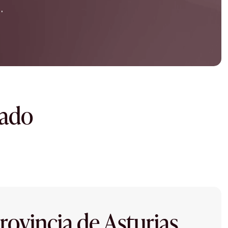
.
dado
rovincia de Asturias