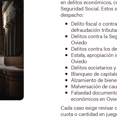
en delitos económicos, co
Seguridad Social. Estos s
despacho:
Delito fiscal o contr
defraudación tributa
Delitos contra la Se
Oviedo
Delitos contra los d
Estafa, apropiación 
Oviedo
Delitos societarios 
Blanqueo de capital
Alzamiento de biene
Malversación de cau
Falsedad documental
económicos en Ovi
Cada caso exige revisar 
cuota o cantidad en juego