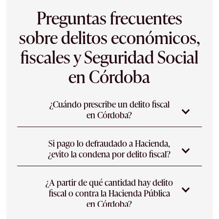
Preguntas frecuentes
sobre delitos económicos,
fiscales y Seguridad Social
en Córdoba
¿Cuándo prescribe un delito fiscal
en Córdoba?
Conviene no confundir plazos: la deuda
Si pago lo defraudado a Hacienda,
tributaria prescribe a los 4 años en vía
¿evito la condena por delito fiscal?
administrativa, pero el delito fiscal prescribe a
los 5 años (10 años en los supuestos
La regularización completa y voluntaria, antes
agravados). En Córdoba reviso las fechas de
¿A partir de qué cantidad hay delito
de que se te notifique una actuación de
cada ejercicio para alegar la prescripción
fiscal o contra la Hacienda Pública
comprobación o una denuncia, puede operar
cuando procede.
en Córdoba?
como excusa absolutoria y dejar sin delito la