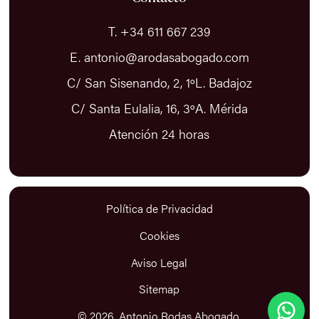
T. +34 611 667 239
E. antonio@arodasabogado.com
C/ San Sisenando, 2, 1ºL. Badajoz
C/ Santa Eulalia, 16, 3ºA. Mérida
Atención 24 horas
Política de Privacidad
Cookies
Aviso Legal
Sitemap
Antonio Rodas Abogado
Suelo responder en menos de 15 minutos
© 2026, Antonio Rodas Abogado.