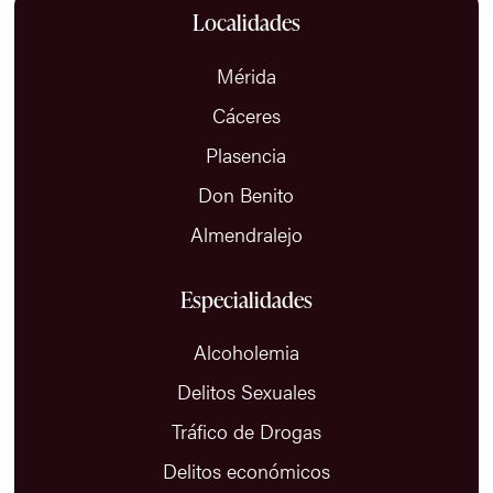
defecto, a lograr la pena más baja, porque de
Localidades
su gravedad depende el plazo de cancelación
y su impacto laboral.
Mérida
Cáceres
Plasencia
Don Benito
Almendralejo
Especialidades
Alcoholemia
Delitos Sexuales
Tráfico de Drogas
Delitos económicos