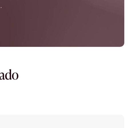
.
dado