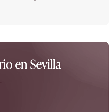
io en Sevilla
.