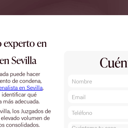
 experto en
en Sevilla
Cuén
cada puede hacer
iento de condena,
nalista en Sevilla
,
 identificar qué
gia más adecuada.
illa, los Juzgados de
n elevado volumen de
cos consolidados.