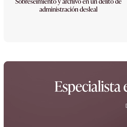
Sobreseimiento y archivo en un delito de
administración desleal
Especialista