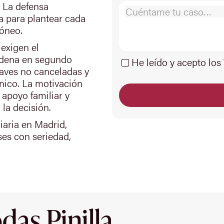
 La defensa
a para plantear cada
óneo.
 exigen el
ndena en segundo
He leído y acepto los
raves no canceladas y
nico. La motivación
 apoyo familiar y
la decisión.
iaria en Madrid,
ses con seriedad,
as Pinilla