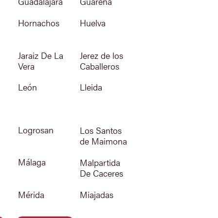
Guareña
Guadalajara
Huelva
Hornachos
Jaraiz De La
Jerez de los
Vera
Caballeros
León
Lleida
Logrosan
Los Santos
de Maimona
Málaga
Malpartida
De Caceres
Mérida
Miajadas