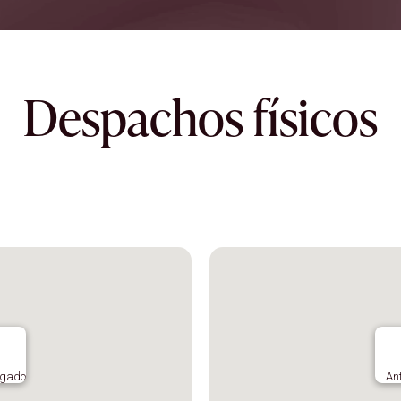
Despachos físicos
ogado
An