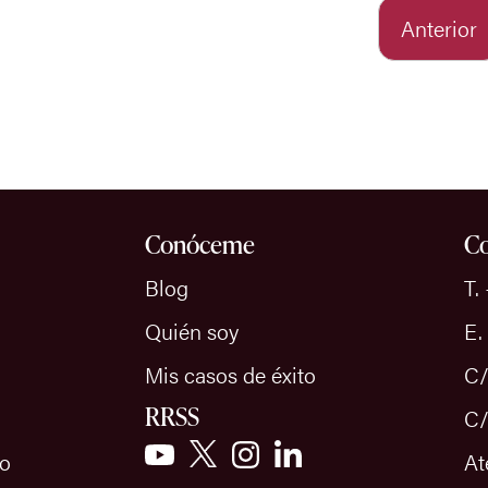
Anterior
Conóceme
Co
Blog
T.
Quién soy
E.
Mis casos de éxito
C/
RRSS
C/
io
At