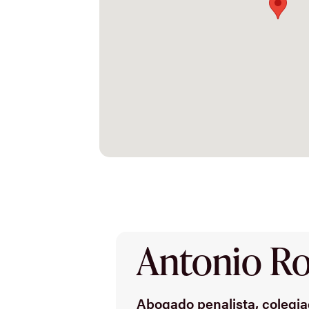
Antonio Rod
Abogado penalista, colegiad