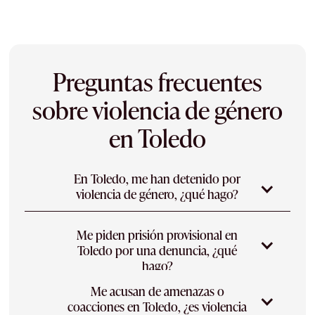
Preguntas frecuentes
sobre violencia de género
en Toledo
En Toledo, me han detenido por
violencia de género, ¿qué hago?
Lo más prudente es no declarar sin abogado:
Me piden prisión provisional en
tienes derecho a guardar silencio, a asistencia
Toledo por una denuncia, ¿qué
letrada y a un plazo máximo de detención. En
hago?
Toledo te asisto desde el primer momento ante
el Juzgado de Violencia sobre la Mujer de
Me acusan de amenazas o
La prisión provisional puede pedirse en estos
Toledo, controlando la legalidad de la
coacciones en Toledo, ¿es violencia
procedimientos, aunque solo procede si