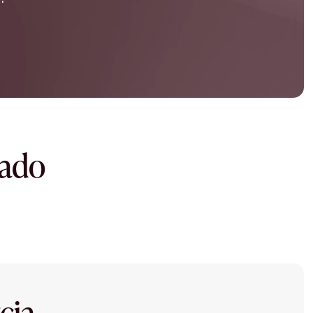
dado
cia