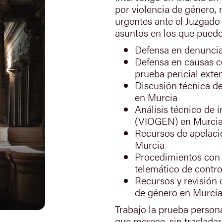
por violencia de género,
urgentes ante el Juzgado 
asuntos en los que puedo
Defensa en denuncia
Defensa en causas co
prueba pericial exte
Discusión técnica de 
en Murcia
Análisis técnico de i
(VIOGEN) en Murci
Recursos de apelaci
Murcia
Procedimientos con 
telemático de contr
Recursos y revisión
de género en Murci
Trabajo la prueba personal
que merece, sin trasladar