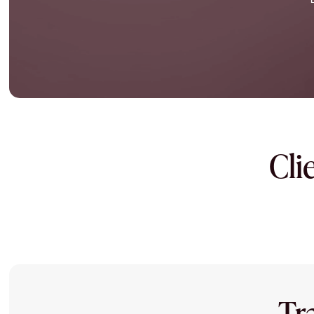
Cli
Tr