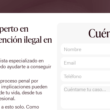
perto en
Cuén
ención ilegal en
sta especializado en
uedo ayudarte a conseguir
n proceso penal por
as implicaciones pueden
de tu vida, desde tus
esional.
e a esto solo. Como