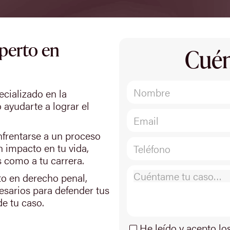
perto en
Cuén
cializado en la
 ayudarte a lograr el
nfrentarse a un proceso
n impacto en tu vida,
s como a tu carrera.
to en derecho penal,
esarios para defender tus
de tu caso.
He leído y acepto lo