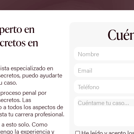
perto en
Cuén
ecretos en
sta especializado en
secretos, puedo ayudarte
u caso.
n proceso penal por
secretos. Las
o a todos los aspectos de
ta tu carrera profesional.
e a esto solo. Como
engo la experiencia y
He leído y acepto lo