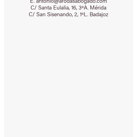
E. antonio@arodasabogado.com
C/ Santa Eulalia, 16, 3ºA. Mérida
C/ San Sisenando, 2, 1ºL. Badajoz